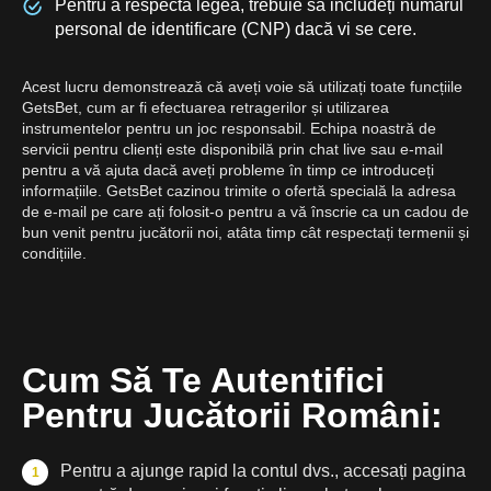
Pentru a respecta legea, trebuie să includeți numărul
personal de identificare (CNP) dacă vi se cere.
Acest lucru demonstrează că aveți voie să utilizați toate funcțiile
GetsBet, cum ar fi efectuarea retragerilor și utilizarea
instrumentelor pentru un joc responsabil. Echipa noastră de
servicii pentru clienți este disponibilă prin chat live sau e-mail
pentru a vă ajuta dacă aveți probleme în timp ce introduceți
informațiile. GetsBet cazinou trimite o ofertă specială la adresa
de e-mail pe care ați folosit-o pentru a vă înscrie ca un cadou de
bun venit pentru jucătorii noi, atâta timp cât respectați termenii și
condițiile.
Cum Să Te Autentifici
Pentru Jucătorii Români:
Pentru a ajunge rapid la contul dvs., accesați pagina