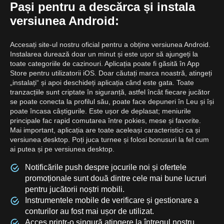
Pași pentru a descărca și instala
versiunea Android:
Accesați site-ul nostru oficial pentru a obține versiunea Android.
Instalarea durează doar un minut și este ușor să ajungeți la
toate categoriile de cazinouri. Aplicația poate fi găsită în App
Store pentru utilizatorii iOS. Doar căutați marca noastră, atingeți
„instalați“ și apoi deschideți aplicația când este gata. Toate
tranzacțiile sunt criptate în siguranță, astfel încât fiecare jucător
se poate conecta la profilul său, poate face depuneri în Leu și își
poate încasa câștigurile. Este ușor de deplasat; meniurile
principale fac rapid comutarea între pokies, mese și favorite.
Mai important, aplicația are toate aceleași caracteristici ca și
versiunea desktop. Poți juca turnee și folosi bonusuri la fel cum
ai putea și pe versiunea desktop.
Notificările push despre jocurile noi și ofertele
promoționale sunt două dintre cele mai bune lucruri
pentru jucătorii noștri mobili.
Instrumentele mobile de verificare și gestionare a
conturilor au fost mai ușor de utilizat.
Acces printr-o singură atingere la întregul nostru