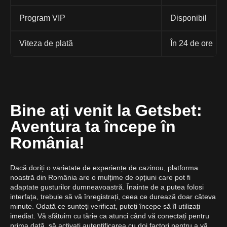
Program VIP
Disponibil
Viteza de plată
În 24 de ore
Bine ați venit la Getsbet:
Aventura ta începe în
România!
Dacă doriți o varietate de experiențe de cazinou, platforma
noastră din România are o mulțime de opțiuni care pot fi
adaptate gusturilor dumneavoastră. Înainte de a putea folosi
interfața, trebuie să vă înregistrați, ceea ce durează doar câteva
minute. Odată ce sunteți verificat, puteți începe să îl utilizați
imediat. Vă sfătuim cu tărie ca atunci când vă conectați pentru
prima dată, să activați autentificarea cu doi factori pentru a vă