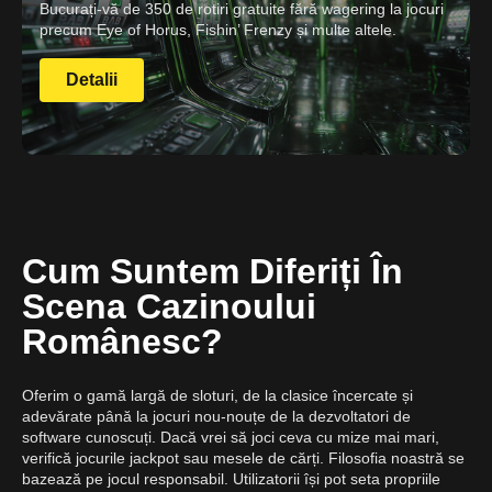
Bucurați-vă de 350 de rotiri gratuite fără wagering la jocuri
precum Eye of Horus, Fishin’ Frenzy și multe altele.
Detalii
Cum Suntem Diferiți În
Scena Cazinoului
Românesc?
Oferim o gamă largă de sloturi, de la clasice încercate și
adevărate până la jocuri nou-nouțe de la dezvoltatori de
software cunoscuți. Dacă vrei să joci ceva cu mize mai mari,
verifică jocurile jackpot sau mesele de cărți. Filosofia noastră se
bazează pe jocul responsabil. Utilizatorii își pot seta propriile