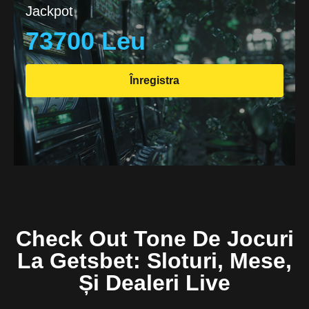
Jackpot
73700 Leu
Înregistra
Check Out Tone De Jocuri
La Getsbet: Sloturi, Mese,
Și Dealeri Live