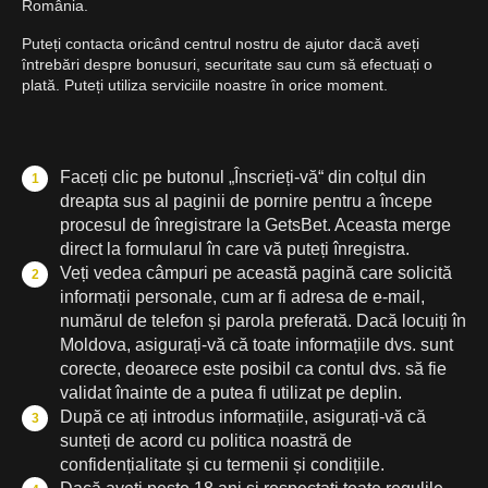
România.
Puteți contacta oricând centrul nostru de ajutor dacă aveți
întrebări despre bonusuri, securitate sau cum să efectuați o
plată. Puteți utiliza serviciile noastre în orice moment.
Faceți clic pe butonul „Înscrieți-vă“ din colțul din
dreapta sus al paginii de pornire pentru a începe
procesul de înregistrare la GetsBet. Aceasta merge
direct la formularul în care vă puteți înregistra.
Veți vedea câmpuri pe această pagină care solicită
informații personale, cum ar fi adresa de e-mail,
numărul de telefon și parola preferată. Dacă locuiți în
Moldova, asigurați-vă că toate informațiile dvs. sunt
corecte, deoarece este posibil ca contul dvs. să fie
validat înainte de a putea fi utilizat pe deplin.
După ce ați introdus informațiile, asigurați-vă că
sunteți de acord cu politica noastră de
confidențialitate și cu termenii și condițiile.