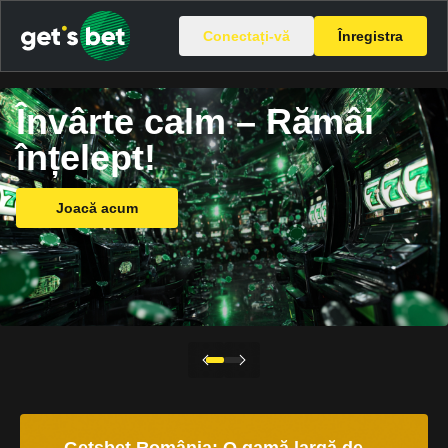
Conectați-vă
Înregistra
Învârte calm – Rămâi
înțelept!
Joacă acum
Getsbet România: O gamă largă de