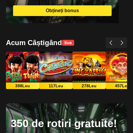
Obțineți bonus
Acum Câștigând
398Leu
117Leu
278Leu
457Leu
350 de rotiri gratuite!