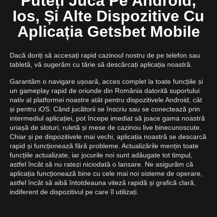
Puteți Juca Pe Android,
Ios, Și Alte Dispozitive Cu
Aplicația Getsbet Mobile
Dacă doriți să accesați rapid cazinoul nostru de pe telefon sau
tabletă, vă sugerăm cu tărie să descărcați aplicația noastră.
Garantăm o navigare ușoară, acces complet la toate funcțiile și
un gameplay rapid de oriunde din România datorită suportului
nativ al platformei noastre atât pentru dispozitivele Android, cât
și pentru iOS. Când jucătorii se înscriu sau se conectează prin
intermediul aplicației, pot începe imediat să joace gama noastră
uriașă de sloturi, ruletă și mese de cazinou live binecunoscute.
Chiar și pe dispozitivele mai vechi, aplicația noastră se descarcă
rapid și funcționează fără probleme. Actualizările mențin toate
funcțiile actualizate, iar jocurile noi sunt adăugate tot timpul,
astfel încât să nu ratezi niciodată o lansare. Ne asigurăm că
aplicația funcționează bine cu cele mai noi sisteme de operare,
astfel încât să aibă întotdeauna viteză rapidă și grafică clară,
indiferent de dispozitivul pe care îl utilizați.