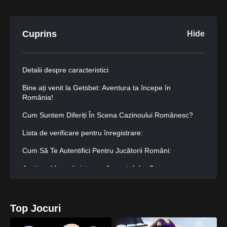
Cuprins
Hide
Detalii despre caracteristici
Bine ați venit la Getsbet: Aventura ta începe în
România!
Cum Suntem Diferiți În Scena Cazinoului Românesc?
Lista de verificare pentru înregistrare:
Cum Să Te Autentifici Pentru Jucătorii Români:
Aveți probleme la intrarea în contul dvs.?
Check Out Tone De Jocuri La Getsbet: Sloturi, Mese, Și
Dealeri Live
Top Jocuri
Slot Machines: Varietate Și Noi Idei: