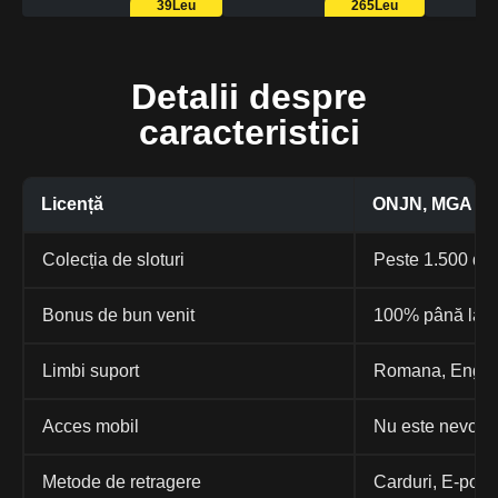
39Leu
265Leu
Detalii despre
caracteristici
Licență
ONJN, MGA
Colecția de sloturi
Peste 1.500 de t
Bonus de bun venit
100% până la €50
Limbi suport
Romana, Engle
Acces mobil
Nu este nevoie
Metode de retragere
Carduri, E-porto